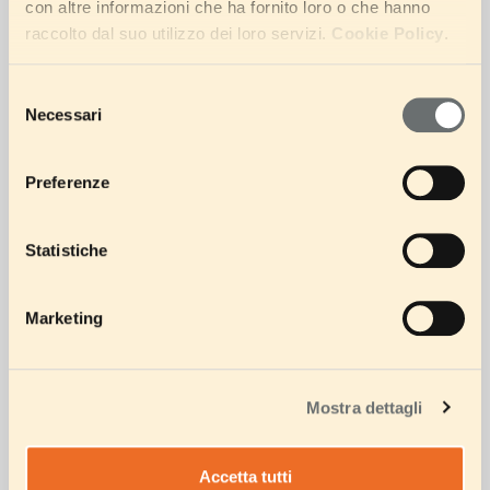
con altre informazioni che ha fornito loro o che hanno
raccolto dal suo utilizzo dei loro servizi.
Cookie Policy
.
Saluti di apertura
11.00 – 11.30
Selezione
Necessari
del
consenso
WorldWide Durum
Preferenze
11.30 – 12.30
Wheat Market
Statistiche
Marketing
Global Pasta Market
12.30 – 13.30
Mostra dettagli
Light Lunch
13.30 -14.45
Accetta tutti