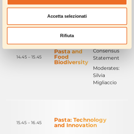
Accetta selezionati
Healthy
Pasta
Rifiuta
Meals
Scientific
Consensus
Pasta and
Food
14.45 – 15.45
Statement
Biodiversity
Moderates:
Silvia
Migliaccio
Pasta: Technology
15.45 – 16.45
and Innovation